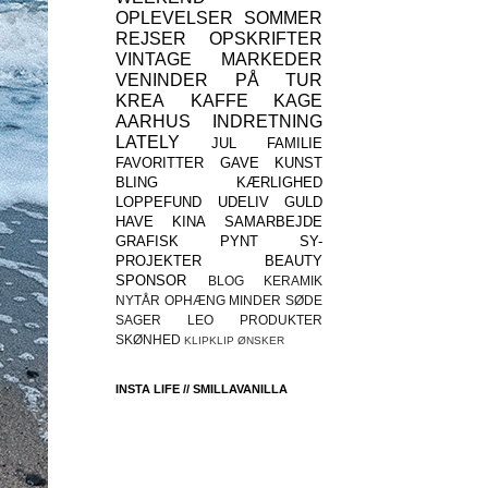
OPLEVELSER
SOMMER
REJSER
OPSKRIFTER
VINTAGE
MARKEDER
VENINDER
PÅ TUR
KREA
KAFFE
KAGE
AARHUS
INDRETNING
LATELY
JUL
FAMILIE
FAVORITTER
GAVE
KUNST
BLING
KÆRLIGHED
LOPPEFUND
UDELIV
GULD
HAVE
KINA
SAMARBEJDE
GRAFISK
PYNT
SY-
PROJEKTER
BEAUTY
SPONSOR
BLOG
KERAMIK
NYTÅR
OPHÆNG
MINDER
SØDE
SAGER
LEO
PRODUKTER
SKØNHED
KLIPKLIP
ØNSKER
INSTA LIFE // SMILLAVANILLA