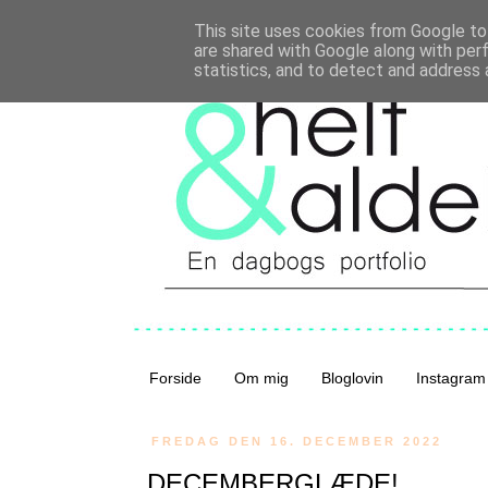
This site uses cookies from Google to 
are shared with Google along with per
statistics, and to detect and address 
Forside
Om mig
Bloglovin
Instagram
FREDAG DEN 16. DECEMBER 2022
DECEMBERGLÆDE!