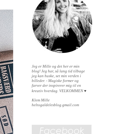
Jeg er Mille og det her er min
blog!
Jeg har, så lang tid tilbage
jeg kan huske, set min verden i
billeder. - Magiske former og
farver der inspirerer mig til en
kreativ hverdag.
VELKOMMEN
♥
Klem Mille
heltogaldelesblog.gmail.com