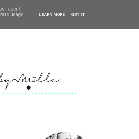
user-agent
erate usage
LEARN MORE
GOT IT