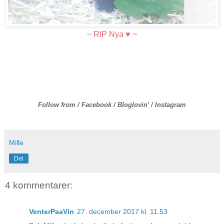
~ RIP Nya
♥
~
Follow from /
Facebook
/
Bloglovin
' /
Instagram
Mille
Del
4 kommentarer:
VenterPaaVin
27. december 2017 kl. 11.53