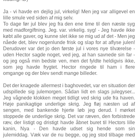
Ja - vi havde en dejlig jul, virkelig! Men jeg var alligevel en
lille smule ved siden af mig selv.
To dage før jul blev jeg fra den ene time til den næste syg
med madforgiftning. Jeg. var. virkelig. syg! - Jeg havde ikke
købt alle gaver, og kunne slet ikke se mig ud af det - Men jeg
nåede det, blev nogenlunde frisk og slap for at aflyse julen!
Derudover var det jo den første jul i vores nye tilværelse -
uden Hector sagde noget, ved jeg, at han savnede sin far -
og jeg også min bedste ven, men det fyldte heldigvis ikke,
som jeg havde frygtet. Hector ringede til ham i flere
omgange og der blev sendt mange billeder.
Det der knagede allermest i baghovedet, var en situation der
udspillede sig julemorgen. Sådan lidt en slags julegyser...
Jeg vågnede klokken meget tidligt ved skrig ude fra haven.
Høje panikagtige underlige skrig. Jeg fløj næsten ud af
sengen, med bankende hjerte løb jeg derud. I mørket
stoppede de underlige skrig. Det var ræven, den forbistrede
ræv, der listigt og dristigt havde åbnet buret til Hectors lille
kanin, Nya - Den havde udset sig hende som sin
julemiddag. Væk var de nu begge, og jeg stod tilbage med