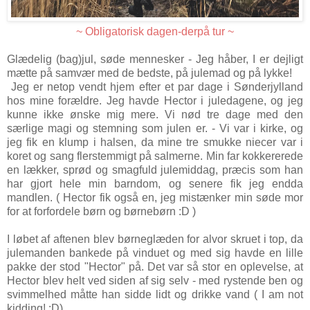
~ Obligatorisk dagen-derpå tur ~
Glædelig (bag)jul, søde mennesker - Jeg håber, I er dejligt
mætte på samvær med de bedste, på julemad og på lykke!
Jeg er netop vendt hjem efter et par dage i Sønderjylland
hos mine forældre. Jeg havde Hector i juledagene, og jeg
kunne ikke ønske mig mere. Vi nød tre dage med den
særlige magi og stemning som julen er. - Vi var i kirke, og
jeg fik en klump i halsen, da mine tre smukke niecer var i
koret og sang flerstemmigt på salmerne. Min far kokkererede
en lækker, sprød og smagfuld julemiddag, præcis som han
har gjort hele min barndom, og senere fik jeg endda
mandlen. ( Hector fik også en, jeg mistænker min søde mor
for at forfordele børn og børnebørn :D )
I løbet af aftenen blev børneglæden for alvor skruet i top, da
julemanden bankede på vinduet og med sig havde en lille
pakke der stod "Hector" på. Det var så stor en oplevelse, at
Hector blev helt ved siden af sig selv - med rystende ben og
svimmelhed måtte han sidde lidt og drikke vand ( I am not
kidding! :D)