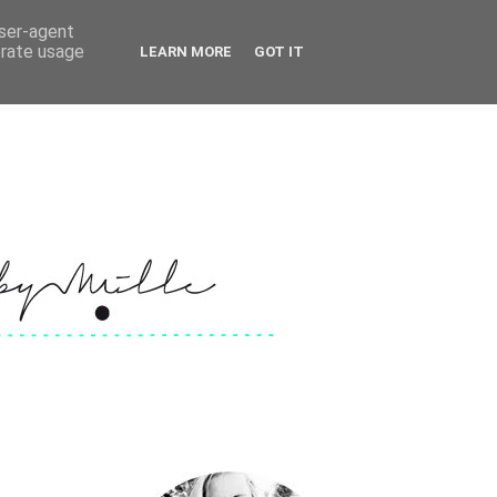
user-agent
erate usage
LEARN MORE
GOT IT