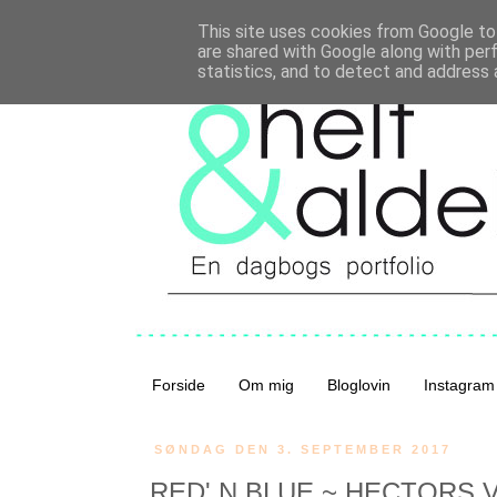
This site uses cookies from Google to 
are shared with Google along with per
statistics, and to detect and address 
Forside
Om mig
Bloglovin
Instagram
SØNDAG DEN 3. SEPTEMBER 2017
RED' N BLUE ~ HECTORS 