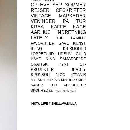
OPLEVELSER
SOMMER
REJSER
OPSKRIFTER
VINTAGE
MARKEDER
VENINDER
PÅ TUR
KREA
KAFFE
KAGE
AARHUS
INDRETNING
LATELY
JUL
FAMILIE
FAVORITTER
GAVE
KUNST
BLING
KÆRLIGHED
LOPPEFUND
UDELIV
GULD
HAVE
KINA
SAMARBEJDE
GRAFISK
PYNT
SY-
PROJEKTER
BEAUTY
SPONSOR
BLOG
KERAMIK
NYTÅR
OPHÆNG
MINDER
SØDE
SAGER
LEO
PRODUKTER
SKØNHED
KLIPKLIP
ØNSKER
INSTA LIFE // SMILLAVANILLA