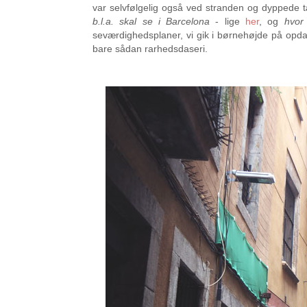
var selvfølgelig også ved stranden og dyppede t
b.l.a. skal se i Barcelona
- lige
her
, og
hvor
seværdighedsplaner, vi gik i børnehøjde på opda
bare sådan rarhedsdaseri.