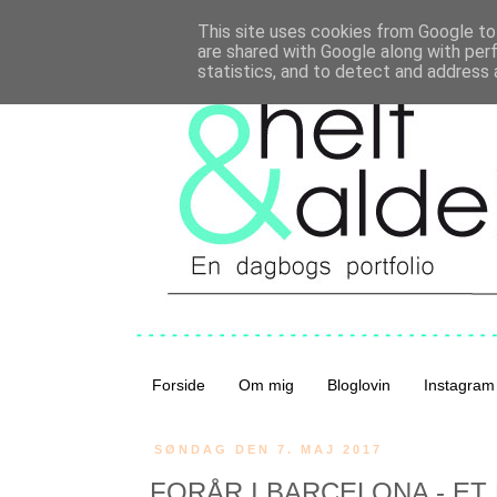
This site uses cookies from Google to 
are shared with Google along with per
statistics, and to detect and address 
Forside
Om mig
Bloglovin
Instagram
SØNDAG DEN 7. MAJ 2017
FORÅR I BARCELONA - ET