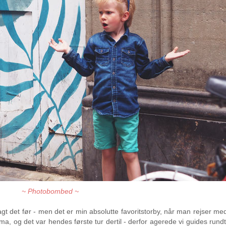
~ Photobombed ~
 sagt det før - men det er min absolutte favoritstorby, når man rejser m
 og det var hendes første tur dertil - derfor agerede vi guides rundt 