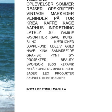
OPLEVELSER
SOMMER
REJSER
OPSKRIFTER
VINTAGE
MARKEDER
VENINDER
PÅ TUR
KREA
KAFFE
KAGE
AARHUS
INDRETNING
LATELY
JUL
FAMILIE
FAVORITTER
GAVE
KUNST
BLING
KÆRLIGHED
LOPPEFUND
UDELIV
GULD
HAVE
KINA
SAMARBEJDE
GRAFISK
PYNT
SY-
PROJEKTER
BEAUTY
SPONSOR
BLOG
KERAMIK
NYTÅR
OPHÆNG
MINDER
SØDE
SAGER
LEO
PRODUKTER
SKØNHED
KLIPKLIP
ØNSKER
INSTA LIFE // SMILLAVANILLA