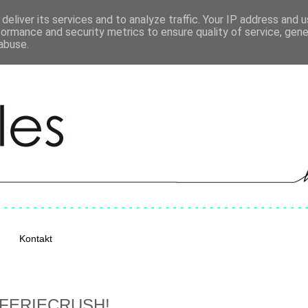
deliver its services and to analyze traffic. Your IP address and 
formance and security metrics to ensure quality of service, gen
abuse.
Kontakt
 FERIECRUSH!