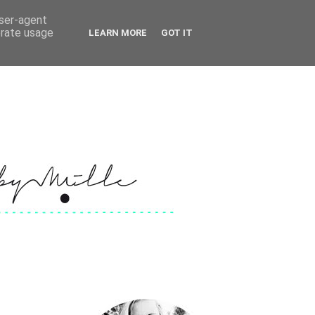
user-agent
erate usage
LEARN MORE
GOT IT