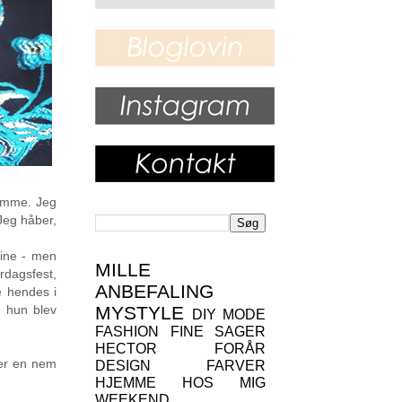
jemme. J
eg
Jeg håber,
kine - men
MILLE
rdagsfest,
ANBEFALING
e hendes i
 hun blev
MYSTYLE
DIY
MODE
FASHION
FINE SAGER
HECTOR
FORÅR
t er en nem
DESIGN
FARVER
HJEMME HOS MIG
WEEKEND