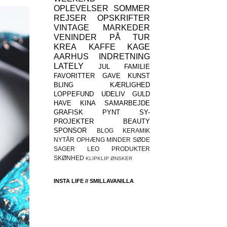
OPLEVELSER
SOMMER
REJSER
OPSKRIFTER
VINTAGE
MARKEDER
VENINDER
PÅ TUR
KREA
KAFFE
KAGE
AARHUS
INDRETNING
LATELY
JUL
FAMILIE
FAVORITTER
GAVE
KUNST
BLING
KÆRLIGHED
LOPPEFUND
UDELIV
GULD
HAVE
KINA
SAMARBEJDE
GRAFISK
PYNT
SY-
PROJEKTER
BEAUTY
SPONSOR
BLOG
KERAMIK
NYTÅR
OPHÆNG
MINDER
SØDE
SAGER
LEO
PRODUKTER
SKØNHED
KLIPKLIP
ØNSKER
INSTA LIFE // SMILLAVANILLA