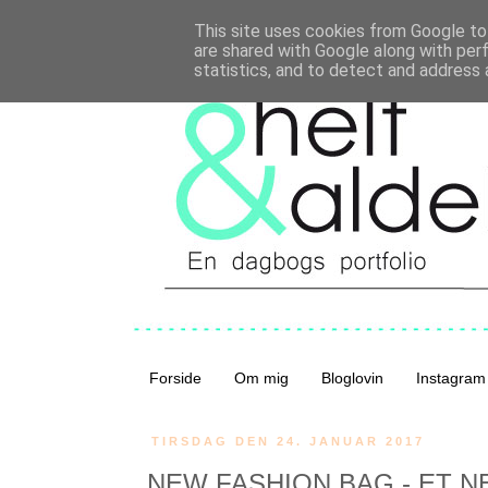
This site uses cookies from Google to 
are shared with Google along with per
statistics, and to detect and address 
Forside
Om mig
Bloglovin
Instagram
TIRSDAG DEN 24. JANUAR 2017
NEW FASHION BAG - ET N