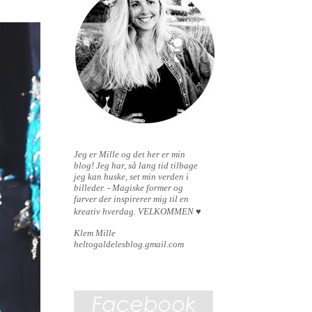
Jeg er Mille og det her er min
blog!
Jeg har, så lang tid tilbage
jeg kan huske, set min verden i
billeder. - Magiske former og
farver der inspirerer mig til en
kreativ hverdag.
VELKOMMEN
♥
Klem Mille
heltogaldelesblog.gmail.com