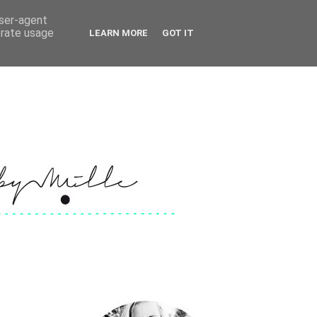
user-agent
erate usage
LEARN MORE
GOT IT