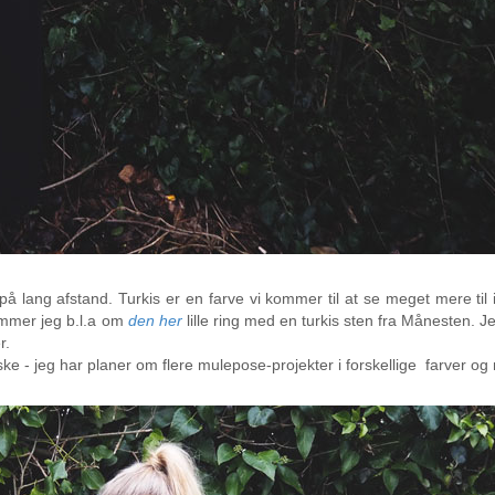
å lang afstand. Turkis er en farve vi kommer til at se meget mere til 
rømmer jeg b.l.a om
den her
lille ring med en turkis sten fra Månesten. Jeg
r.
aske - jeg har planer om flere mulepose-projekter i forskellige farver og