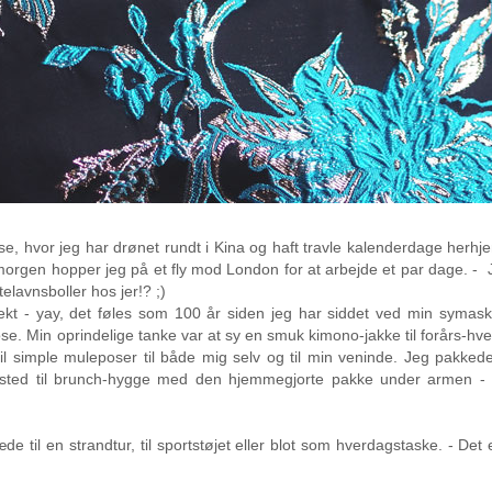
use, hvor jeg har drønet rundt i Kina og haft travle kalenderdage herh
orgen hopper jeg på et fly mod London for at arbejde et par dage. -
telavnsboller hos jer!? ;)
jekt - yay, det føles som 100 år siden jeg har siddet ved min symas
ose.
Min oprindelige tanke var at sy en smuk kimono-jakke til forårs-hve
til simple muleposer til både mig selv og til min veninde. Jeg pakked
 sted til brunch-hygge med den hjemmegjorte pakke under armen -
æde til en strandtur, til sportstøjet eller blot som hverdagstaske. - De