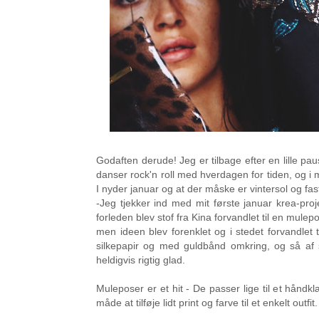
Godaften derude! Jeg er tilbage efter en lille pa
danser rock'n roll med hverdagen for tiden, og i
m
I nyder januar og at der måske er vintersol og fas
-Jeg tjekker ind med mit første januar krea-pro
forleden blev stof fra Kina forvandlet til en mulep
men ideen blev forenklet og i stedet forvandlet 
silkepapir og med guldbånd omkring, og så af
heldigvis rigtig glad.
Muleposer er et hit - De passer lige til et håndkl
måde at tilføje lidt print og farve til et enkelt outfit.