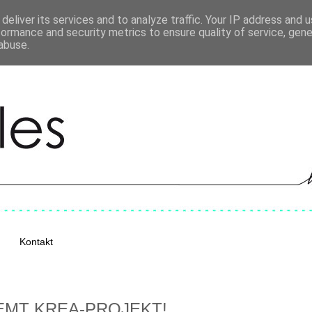
deliver its services and to analyze traffic. Your IP address and 
formance and security metrics to ensure quality of service, gen
abuse.
Kontakt
EMT KREA-PROJEKT!