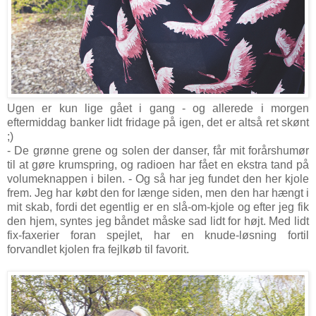
Ugen er kun lige gået i gang - og allerede i morgen
eftermiddag banker lidt fridage på igen, det er altså ret skønt
;)
- De grønne grene og solen der danser, får mit forårshumør
til at gøre krumspring, og radioen har fået en ekstra tand på
volumeknappen i bilen. - Og så har jeg fundet den her kjole
frem. Jeg har købt den for længe siden, men den har hængt i
mit skab, fordi det egentlig er en slå-om-kjole og efter jeg fik
den hjem, syntes jeg båndet måske sad lidt for højt. Med lidt
fix-faxerier foran spejlet, har en knude-løsning fortil
forvandlet kjolen fra fejlkøb til favorit.