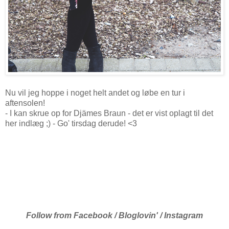
Nu vil jeg hoppe i noget helt andet og løbe en tur i
aftensolen!
- I kan skrue op for Djämes Braun - det er vist oplagt til det
her indlæg ;) - Go' tirsdag derude! <3
Follow from
Facebook
/
Bloglovin
' /
Instagram