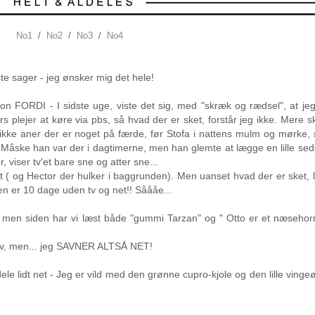
No1
/
No2
/
No3
/
No4
este sager - jeg ønsker mig det hele!
elefon FORDI - I sidste uge, viste det sig, med "skræk og rædsel", at j
s plejer at køre via pbs, så hvad der er sket, forstår jeg ikke. Mere s
r ikke aner der er noget på færde, før Stofa i nattens mulm og mørke,
- Måske han var der i dagtimerne, men han glemte at lægge en lille sedd
r, viser tv'et bare sne og atter sne...
ret ( og Hector der hulker i baggrunden). Men uanset hvad der er sket, 
n er 10 dage uden tv og net!! Såååe...
ig, men siden har vi læst både "gummi Tarzan" og " Otto er et næsehor
se tv, men... jeg SAVNER ALTSÅ NET!
le lidt net - Jeg er vild med den grønne cupro-kjole og den lille vinge