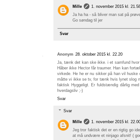
Mille
1. november 2015 kl. 21.5
Ja ha ha - så bliver man sat på prøve
Go søndag til jer
Svar
Anonym
28. oktober 2015 kl. 22.20
Ja, tænk det kan ske ikke. i et samfund hvor
Håber ikke Hector får traumer. Han kan fortæ
virkede. He he er nu sikker på han vil huske 
måtte vi ikke se tv, for tænk hvis lynet slog 
faktisk Hyggeligt. Er fuldstændig dårlig med 
hverdagsliv ;-)
Svar
Svar
Mille
1. november 2015 kl. 22.0
Jeg tror faktisk det er en rigtig go 
at må undvære et ninjago afsnit! ( god