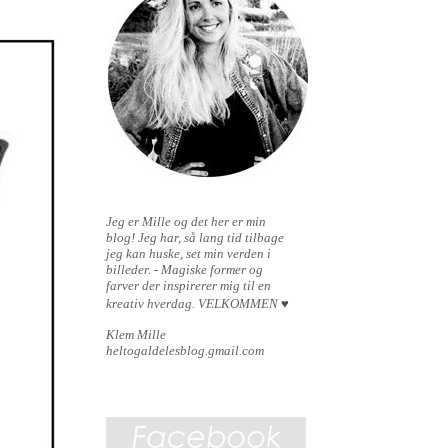
Jeg er Mille og det her er min
blog!
Jeg har, så lang tid tilbage
jeg kan huske, set min verden i
billeder. - Magiske former og
farver der inspirerer mig til en
kreativ hverdag.
VELKOMMEN
♥
Klem Mille
heltogaldelesblog.gmail.com