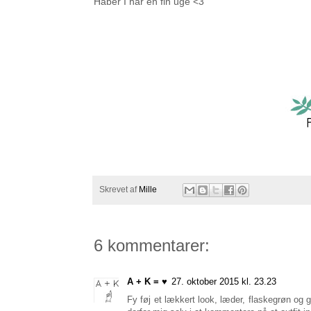
Håber I har en fin uge <3
Skrevet af
Mille
6 kommentarer:
A + K = ♥
27. oktober 2015 kl. 23.23
Fy føj et lækkert look, læder, flaskegrøn og g