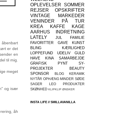
OPLEVELSER
SOMMER
REJSER
OPSKRIFTER
VINTAGE
MARKEDER
VENINDER
PÅ TUR
KREA
KAFFE
KAGE
AARHUS
INDRETNING
LATELY
JUL
FAMILIE
eg åbenbart
FAVORITTER
GAVE
KUNST
BLING
KÆRLIGHED
kørt er det
LOPPEFUND
UDELIV
GULD
 sender en
HAVE
KINA
SAMARBEJDE
el til mig.
GRAFISK
PYNT
SY-
PROJEKTER
BEAUTY
lige meget
SPONSOR
BLOG
KERAMIK
NYTÅR
OPHÆNG
MINDER
SØDE
SAGER
LEO
PRODUKTER
n" og især
SKØNHED
KLIPKLIP
ØNSKER
INSTA LIFE // SMILLAVANILLA
ørering, åh