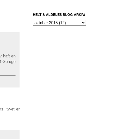
HELT & ALDELES BLOG ARKIV:
r haft en
:D Go uge
s, tv-et er