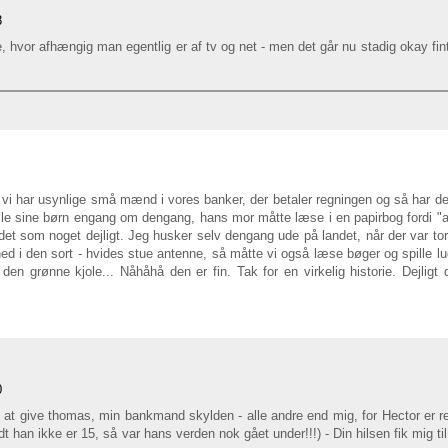
8
, hvor afhængig man egentlig er af tv og net - men det går nu stadig okay fint
 vi har usynlige små mænd i vores banker, der betaler regningen og så har de
lle sine børn engang om dengang, hans mor måtte læse i en papirbog fordi "al
det som noget dejligt. Jeg husker selv dengang ude på landet, når der var tor
ned i den sort - hvides stue antenne, så måtte vi også læse bøger og spille lu
den grønne kjole... Nåhåhå den er fin. Tak for en virkelig historie. Dejligt d
0
ide at give thomas, min bankmand skylden - alle andre end mig, for Hector er re
t han ikke er 15, så var hans verden nok gået under!!!) - Din hilsen fik mig til 