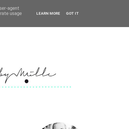
user-agent
erate usage
LEARN MORE
GOT IT