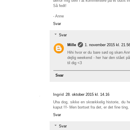
derfor mig selv i at kommentere på et outfit i
Så fedt!
- Anne
Svar
Svar
Mille
1. november 2015 kl. 21.5
Hihi hvor er du bare sød og skøn Anne 
dejlig weekend - her har den stået p
til dig <3
Svar
Ingrid
28. oktober 2015 kl. 14.16
Uha dog, sikke en skrækkelig historie, du he
kaput !!!- Men bortset fra det, er det fine ting, 
Svar
Svar