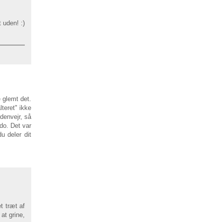
 uden! :)
 glemt det.
teret" ikke
denvejr, så
do. Det var
u deler dit
t træt af
at grine,