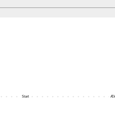
Start
Æl