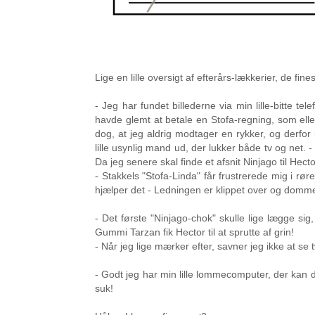
Lige en lille oversigt af efterårs-lækkerier, de fin
- Jeg har fundet billederne via min lille-bitte t
havde glemt at betale en Stofa-regning, som eller
dog, at jeg aldrig modtager en rykker, og derfo
lille usynlig mand ud, der lukker både tv og net. 
Da jeg senere skal finde et afsnit Ninjago til Hecto
- Stakkels "Stofa-Linda" får frustrerede mig i rø
hjælper det - Ledningen er klippet over og domme
- Det første "Ninjago-chok" skulle lige lægge s
Gummi Tarzan fik Hector til at sprutte af grin!
- Når jeg lige mærker efter, savner jeg ikke at 
- Godt jeg har min lille lommecomputer, der kan de
suk!