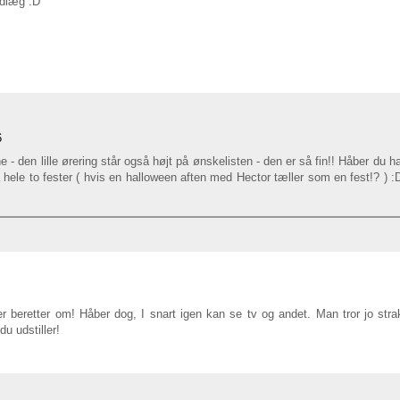
ndlæg :D
6
- den lille ørering står også højt på ønskelisten - den er så fin!! Håber du ha
å hele to fester ( hvis en halloween aften med Hector tæller som en fest!? ) 
r beretter om! Håber dog, I snart igen kan se tv og andet. Man tror jo strak
du udstiller!