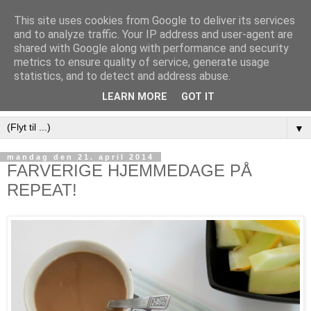
This site uses cookies from Google to deliver its services
and to analyze traffic. Your IP address and user-agent are
shared with Google along with performance and security
metrics to ensure quality of service, generate usage
statistics, and to detect and address abuse.
LEARN MORE
GOT IT
▼
mandag den 21. april 2014
FARVERIGE HJEMMEDAGE PÅ
REPEAT!