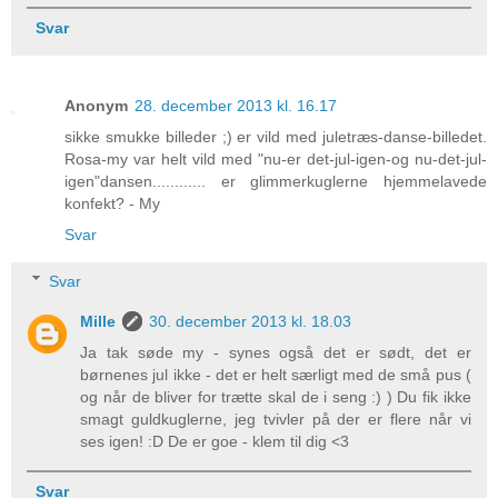
Svar
Anonym
28. december 2013 kl. 16.17
sikke smukke billeder ;) er vild med juletræs-danse-billedet.
Rosa-my var helt vild med "nu-er det-jul-igen-og nu-det-jul-
igen"dansen............ er glimmerkuglerne hjemmelavede
konfekt? - My
Svar
Svar
Mille
30. december 2013 kl. 18.03
Ja tak søde my - synes også det er sødt, det er
børnenes jul ikke - det er helt særligt med de små pus (
og når de bliver for trætte skal de i seng :) ) Du fik ikke
smagt guldkuglerne, jeg tvivler på der er flere når vi
ses igen! :D De er goe - klem til dig <3
Svar