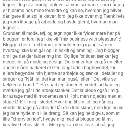
tegner. Jeg skal nødigt opleve samme scenarie, som når jeg
er hjemme hos mine forældre og kan se, hvordan jeg bliver
dårligere til at spille klaver, fordi jeg ikke øver mig.Tænk hvis
jeg kom tilbage på arbejde og havde glemt, hvordan man
tegner...
Grunden til mode, tøj, og tegninger ikke fylder mere her på
bloggen, er fordi jeg ikke vil "mix business with pleasure" :)
Bloggen her er mit frirum, der holder mig igang, så min
hverdag ikke kun går op i bleskift og amning - Jeg blogger
om lige det der falder mig ind. Og lige for tiden tænker jeg
meget lidt på mode og design.
De emner har jeg på en eller
anden måde parkeret et sted langt ude i baghovedet, for
ellers begynder min hjerne at arbejde og tænke i detaljer og
streger og "Nåh ja, det kan man også" eller " Det ville se
lækkert ud med..". Så snart jeg åbner et modeblad kan jeg
mærke jeg går i de arbejdstanker. Det kriblede også i mig,
for at tage med til modemessen i Kbh, men nøjedes med at
sluge DrK til mig i stedet. Hver ting til sin tid, og når jeg
vender tilbage på arbejdet får den fuld skrue, men lige nu vil
jeg bare nyde min lille dreng. Så kan jeg heldigvis, som et
lille "cherry on top", hygge mig med at blogge og få mit
kreative behov stillet. - Men jeg kan ikke love, at når jeg