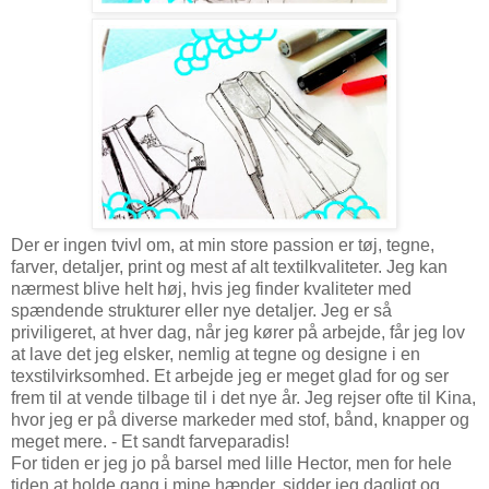
Der er ingen tvivl om, at min store passion er tøj, tegne,
farver, detaljer, print og mest af alt textilkvaliteter. Jeg kan
nærmest blive helt høj, hvis jeg finder kvaliteter med
spændende strukturer eller nye detaljer. Jeg er så
priviligeret, at hver dag, når jeg kører på arbejde, får jeg lov
at lave det jeg elsker, nemlig at tegne og designe i en
texstilvirksomhed. Et arbejde jeg er meget glad for og ser
frem til at vende tilbage til i det nye år. Jeg rejser ofte til Kina,
hvor jeg er på diverse markeder med stof, bånd, knapper og
meget mere. - Et sandt farveparadis!
For tiden er jeg jo på barsel med lille Hector, men for hele
tiden at holde gang i mine hænder, sidder jeg dagligt og