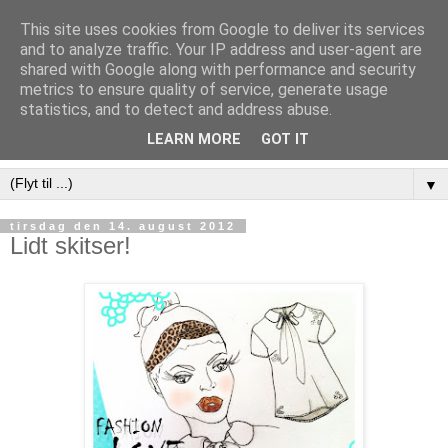
This site uses cookies from Google to deliver its services
and to analyze traffic. Your IP address and user-agent are
shared with Google along with performance and security
metrics to ensure quality of service, generate usage
statistics, and to detect and address abuse.
LEARN MORE
GOT IT
▼
tirsdag den 14. august 2012
Lidt skitser!