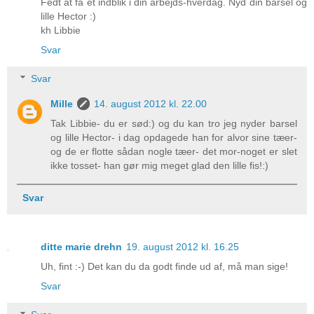
Fedt at få et indblik i din arbejds-hverdag. Nyd din barsel og
lille Hector :)
kh Libbie
Svar
Svar
Mille
14. august 2012 kl. 22.00
Tak Libbie- du er sød:) og du kan tro jeg nyder barsel
og lille Hector- i dag opdagede han for alvor sine tæer-
og de er flotte sådan nogle tæer- det mor-noget er slet
ikke tosset- han gør mig meget glad den lille fis!:)
Svar
ditte marie drehn
19. august 2012 kl. 16.25
Uh, fint :-) Det kan du da godt finde ud af, må man sige!
Svar