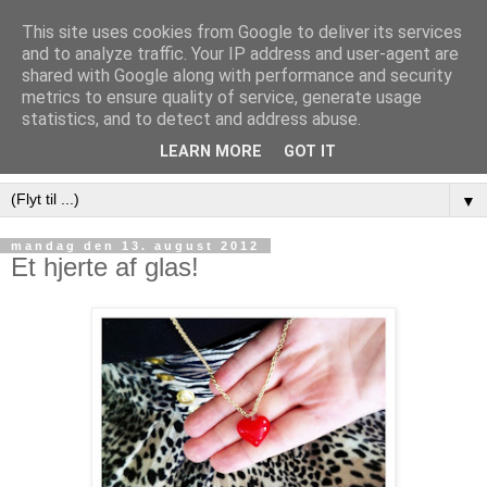
This site uses cookies from Google to deliver its services
and to analyze traffic. Your IP address and user-agent are
shared with Google along with performance and security
metrics to ensure quality of service, generate usage
statistics, and to detect and address abuse.
LEARN MORE
GOT IT
▼
mandag den 13. august 2012
Et hjerte af glas!