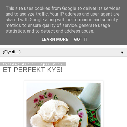
This site uses cookies from Google to deliver its services
and to analyze traffic. Your IP address and user-agent are
shared with Google along with performance and security
metrics to ensure quality of service, generate usage
statistics, and to detect and address abuse.
LEARN MORE
GOT IT
▼
torsdag den 19. april 2012
ET PERFEKT KYS!