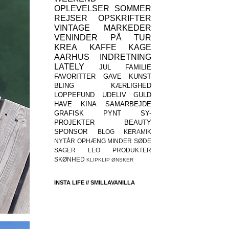
OPLEVELSER
SOMMER
REJSER
OPSKRIFTER
VINTAGE
MARKEDER
VENINDER
PÅ TUR
KREA
KAFFE
KAGE
AARHUS
INDRETNING
LATELY
JUL
FAMILIE
FAVORITTER
GAVE
KUNST
BLING
KÆRLIGHED
LOPPEFUND
UDELIV
GULD
HAVE
KINA
SAMARBEJDE
GRAFISK
PYNT
SY-
PROJEKTER
BEAUTY
SPONSOR
BLOG
KERAMIK
NYTÅR
OPHÆNG
MINDER
SØDE
SAGER
LEO
PRODUKTER
SKØNHED
KLIPKLIP
ØNSKER
INSTA LIFE // SMILLAVANILLA