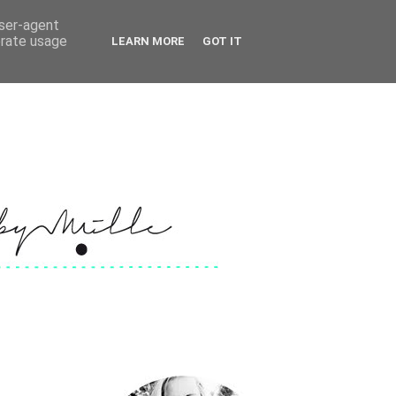
user-agent
erate usage
LEARN MORE
GOT IT