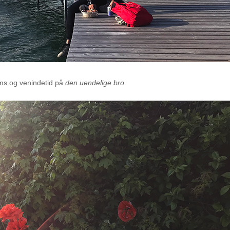
ums og venindetid på
den uendelige bro
.