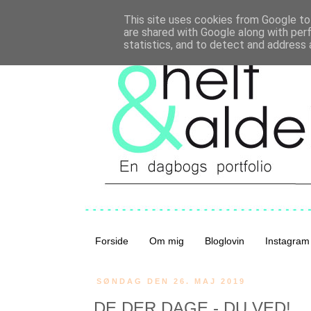
This site uses cookies from Google to 
are shared with Google along with per
statistics, and to detect and address 
Forside
Om mig
Bloglovin
Instagram
SØNDAG DEN 26. MAJ 2019
DE DER DAGE - DU VED!