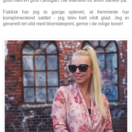
godt med en grov cardigan, når efteråret for alvor banker på.
Faktisk har jeg to gange oplevet, at fremmede har
komplimenteret sættet - jeg blev helt vildt glad. Jeg er
generelt ret vild med blomsterprint, gerne i de rolige toner!