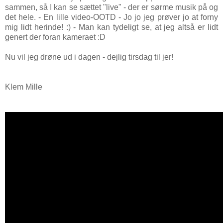
sammen, så I kan se sættet "live" - der er sørme musik på og
det hele. - En lille video-OOTD - Jo jo jeg prøver jo at forny
mig lidt herinde! :) - Man kan tydeligt se, at jeg altså er lidt
genert der foran kameraet :D
Nu vil jeg drøne ud i dagen - dejlig tirsdag til jer!
Klem Mille