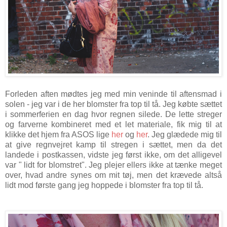
Forleden aften mødtes jeg med min veninde til aftensmad i
solen - jeg var i de her blomster fra top til tå. Jeg købte sættet
i sommerferien en dag hvor regnen silede. De lette streger
og farverne kombineret med et let materiale, fik mig til at
klikke det hjem fra ASOS lige
her
og
her
. Jeg glædede mig til
at give regnvejret kamp til stregen i sættet, men da det
landede i postkassen, vidste jeg først ikke, om det alligevel
var " lidt for blomstret". Jeg plejer ellers ikke at tænke meget
over, hvad andre synes om mit tøj, men det krævede altså
lidt mod første gang jeg hoppede i blomster fra top til tå.