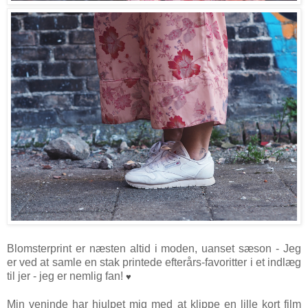
Blomsterprint er næsten altid i moden, uanset sæson - Jeg
er ved at samle en stak printede efterårs-favoritter i et indlæg
til jer - jeg er nemlig fan!
♥
Min veninde har hjulpet mig med at klippe en lille kort film