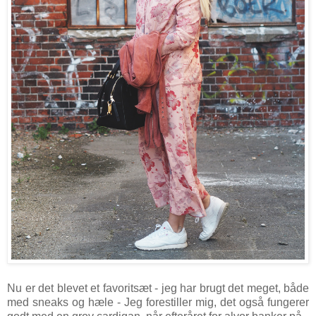
Nu er det blevet et favoritsæt - jeg har brugt det meget, både
med sneaks og hæle - Jeg forestiller mig, det også fungerer