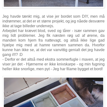
Jeg havde tænkt mig, at vise jer bordet som DIY, men må
indrømmer, at det er et større projekt, og jeg nåede desværre
ikke at tage billeder undervejs.
Arbejdet har krævet blod, sved og tårer - især rammen gav
mig lidt problemer. Jeg fik næsten røg ud af ørene, da
manden kom hjem fra nattevagt, og altså ikke lige gad
hjælpe mig med at hamre rammen sammen da. Hvorfor
kunne han ikke se, at det var vanvittig genialt det jeg havde
gang i!!!? :D
- Derfor er det altså med ekstra sommerfugle i maven, at jeg
viser jer det - Hjørnerne er ikke knivskarpe - og min fugning
heller ikke snorlige, men pyt - Jeg har filame bygget et bord!