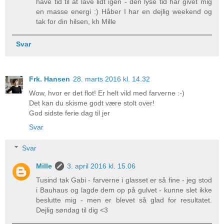
have tid til at lave lidt igen - den lyse tid har givet mig
en masse energi :) Håber I har en dejlig weekend og
tak for din hilsen, kh Mille
Svar
Frk. Hansen
28. marts 2016 kl. 14.32
Wow, hvor er det flot! Er helt vild med farverne :-)
Det kan du skisme godt være stolt over!
God sidste ferie dag til jer
Svar
Svar
Mille
3. april 2016 kl. 15.06
Tusind tak Gabi - farverne i glasset er så fine - jeg stod
i Bauhaus og lagde dem op på gulvet - kunne slet ikke
beslutte mig - men er blevet så glad for resultatet.
Dejlig søndag til dig <3