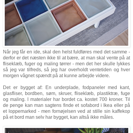
Når jeg får en ide, skal den helst fuldføres med det samme -
derfor er det næsten ikke til at bære, at man skal vente på at
fliseklæb, fuger og maling tørrer - men det her skulle lykkes
så jeg var tilfreds, så jeg har overholdt ventetiden og hver
morgen vågnet spændt på at kunne arbejde videre.
Det er bygget af: En underplade, fodpaneler med kant,
glasfliser, bordben, søm, skruer, fliseklæb, plastiktræ, fuge
og maling. I materialer har bordet ca. kostet 700 kroner. Til
de penge kan man sagtens finde et sofabord i Ikea eller på
et loppemarked - men fornøjelsen ved at stille sin kaffekop
på et bord man selv har bygget, kan altså ikke måles.