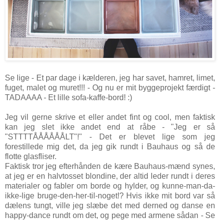
Se lige - Et par dage i kælderen, jeg har savet, hamret, limet,
fuget, malet og muret!!! - Og nu er mit byggeprojekt færdigt -
TADAAAA - Et lille sofa-kaffe-bord! :)
Jeg vil gerne skrive et eller andet fint og cool, men faktisk
kan jeg slet ikke andet end at råbe - "Jeg er så
"STTTTÅÅÅÅÅÅLT"!" - Det er blevet lige som jeg
forestillede mig det, da jeg gik rundt i Bauhaus og så de
flotte glasfliser.
Faktisk tror jeg efterhånden de kære Bauhaus-mænd synes,
at jeg er en halvtosset blondine, der altid leder rundt i deres
materialer og fabler om borde og hylder, og kunne-man-da-
ikke-lige bruge-den-her-til-noget!? Hvis ikke mit bord var så
dælens tungt, ville jeg slæbe det med derned og danse en
happy-dance rundt om det, og pege med armene sådan - Se