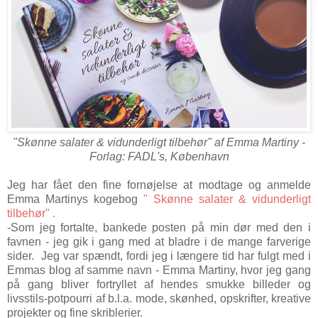
"Skønne salater & vidunderligt tilbehør" af Emma Martiny -
Forlag: FADL's, København
Jeg har fået den fine fornøjelse at modtage og anmelde
Emma Martinys kogebog
" Skønne salater & vidunderligt
tilbehør"
.
-Som jeg fortalte, bankede posten på min dør med den i
favnen - jeg gik i gang med at bladre i de mange farverige
sider. Jeg var spændt, fordi jeg i længere tid har fulgt med i
Emmas blog af samme navn -
Emma Martiny
, hvor jeg gang
på gang bliver fortryllet af hendes smukke billeder og
livsstils-potpourri af b.l.a. mode, skønhed, opskrifter, kreative
projekter og fine skriblerier.