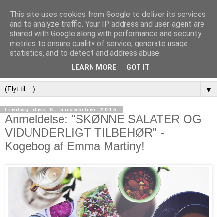
This site uses cookies from Google to deliver its services
and to analyze traffic. Your IP address and user-agent are
shared with Google along with performance and security
metrics to ensure quality of service, generate usage
statistics, and to detect and address abuse.
LEARN MORE
GOT IT
▼
fredag den 6. november 2015
Anmeldelse: "SKØNNE SALATER OG
VIDUNDERLIGT TILBEHØR" -
Kogebog af Emma Martiny!