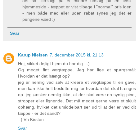
det så tilfældigt på et mindre udsalg på en finsk
hjemmeside - tæppet er vist tilbage i "normal" pris igen
- men både med eller uden rabat synes jeg det er
pengene værd :)
Svar
Karup Nielsen
7. december 2015 kl. 21.13
Hej, sikket dejligt hjem du har dig. :-)
Og meget fint vægtæppe. Jeg har lige et spørgsmål:
Hvordan er det hængt op?
jeg er nemlig ved selv at kreere et vægtæppe til en gave,
men kan ikke helt beslutte mig for hvordan det skal hænges
op. jeg ønsker nemlig ikke, at der skal være en synlig pind,
stropper eller lignende. Det må meget gerne være et skjult
ophæng, hvilket det umiddelbart ser ud til at der er ved dit
tæppe - er det sandt?
:-) Vh Kirsten
Svar