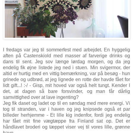
I fredags var jeg til sommerfest med arbejdet. En hyggelig
aften på Castenskiold med masser af farverige drinks og
dans til sent. Jeg sov længe lørdag morgen, og da jeg
endelig fik øjne listede jeg ned i stuen. Min svigermor, der
altid er hurtig med en vittig bemærkning, var på besøg - hun
grinede og udbrød, at jeg lignede en rotte der havde fået for
lidt gift...! :-/ - Gisp, mit hoved var også helt tungt. Kender I
det, at dagen så bare forsvinder, og man får dårlig
samvittighed over at lave ingenting?
Jeg fik daset og ladet op til en søndag med mere energi. Vi
tog til stranden, var i haven og jeg knipsede også et par
billeder herhjemme - Et lille kig indenfor, fordi jeg endelig
har fået mit fine vægtæppe fra Finland sat op. Det er
håndlavet broderi og tæppet viser vej til vores lille, grønne
have.