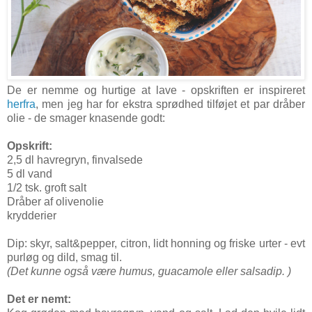
De er nemme og hurtige at lave - opskriften er inspireret
herfra
, men jeg har for ekstra sprødhed tilføjet et par dråber
olie - de smager knasende godt:
Opskrift:
2,5 dl havregryn, finvalsede
5 dl vand
1/2 tsk. groft salt
Dråber af olivenolie
krydderier
Dip: skyr, salt&pepper, citron, lidt honning og friske urter - evt
purløg og dild, smag til.
(Det kunne også være humus, guacamole eller salsadip. )
Det er nemt: