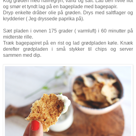
Kog grøden med havregryn, vand og salt. Lad den hvile lidt
og smør et tyndt lag på en bageplade med bagepapir.
Dryp enkelte dråber olie på grøden. Drys med saltflager og
krydderier ( Jeg dryssede paprika på).
Sæt pladen i ovnen 175 grader ( varmluft) i 60 minutter på
midterste rille.
Træk bagepapiret på en rist og lad grødpladen køle. Knæk
derefter grødpladen i små stykker til chips og server
sammen med dip.