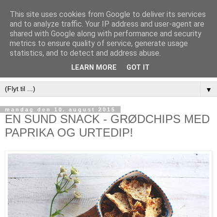
This site uses cookies from Google to deliver its services
and to analyze traffic. Your IP address and user-agent are
shared with Google along with performance and security
metrics to ensure quality of service, generate usage
statistics, and to detect and address abuse.
LEARN MORE
GOT IT
▼
mandag den 10. august 2015
EN SUND SNACK - GRØDCHIPS MED
PAPRIKA OG URTEDIP!