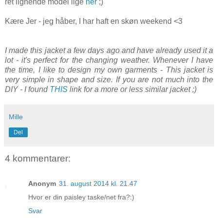
ret lignende model lige
her
;)
Kære Jer - jeg håber, I har haft en skøn weekend <3
I made this jacket a few days ago and have already used it a
lot - it's perfect for the changing weather. Whenever I have
the time, I like to design my own garments - This jacket is
very simple in shape and size. If you are not much into the
DIY - I found
THIS
link for a more or less similar jacket ;)
Mille
Del
4 kommentarer:
Anonym
31. august 2014 kl. 21.47
Hvor er din paisley taske/net fra?:)
Svar