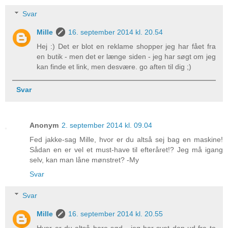
Svar
Mille
16. september 2014 kl. 20.54
Hej :) Det er blot en reklame shopper jeg har fået fra
en butik - men det er længe siden - jeg har søgt om jeg
kan finde et link, men desvære. go aften til dig ;)
Svar
Anonym
2. september 2014 kl. 09.04
Fed jakke-sag Mille, hvor er du altså sej bag en maskine!
Sådan en er vel et must-have til efteråret!? Jeg må igang
selv, kan man låne mønstret? -My
Svar
Svar
Mille
16. september 2014 kl. 20.55
Hvor er du altså bare sød - jeg har syet den ud fra to