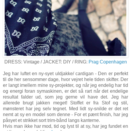
DRESS: Vintage / JACKET: DIY / RING:
Prag Copenhagen
Jeg har luftet en ny-syet uldjakke/ cardigan - Den er perfekt
til de her sensommer dage, hvor vejret hele tiden skifter. Der
er langt imellem mine sy-projekter, og når jeg endelig har tid
og energi foran symaskinen, er det så rart når det endelige
resultat falder ud, som jeg gerne vil have det. Jeg har
allerede brugt jakken meget! Stoffet er fra Stof og stil,
mønsteret har jeg selv tegnet. Med lidt sy-snilde er det ret
nemt at sy en model som denne - For et pænt finish, har jeg
påsyet et strikket sort trim-bånd langs kanterne.
Hvis man ikke har mod, tid og lyst til at sy, har jeg fundet en