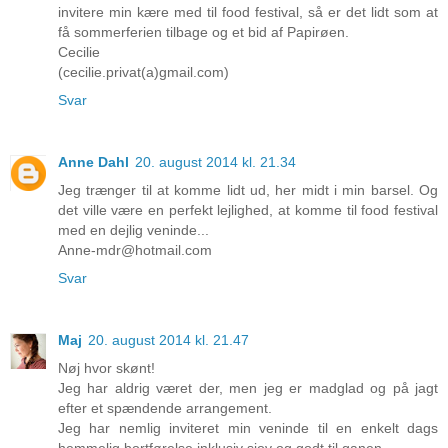
invitere min kære med til food festival, så er det lidt som at
få sommerferien tilbage og et bid af Papirøen.
Cecilie
(cecilie.privat(a)gmail.com)
Svar
Anne Dahl
20. august 2014 kl. 21.34
Jeg trænger til at komme lidt ud, her midt i min barsel. Og
det ville være en perfekt lejlighed, at komme til food festival
med en dejlig veninde...
Anne-mdr@hotmail.com
Svar
Maj
20. august 2014 kl. 21.47
Nøj hvor skønt!
Jeg har aldrig været der, men jeg er madglad og på jagt
efter et spændende arrangement.
Jeg har nemlig inviteret min veninde til en enkelt dags
hemmelig bortførelse inklusiv sjov og godt til ganen.