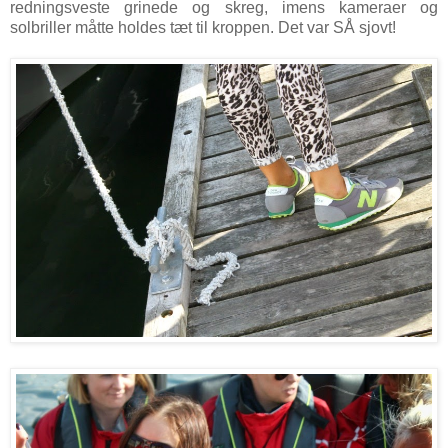
redningsveste grinede og skreg, imens kameraer og
solbriller måtte holdes tæt til kroppen. Det var SÅ sjovt!