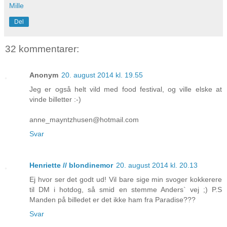
Mille
Del
32 kommentarer:
Anonym
20. august 2014 kl. 19.55
Jeg er også helt vild med food festival, og ville elske at
vinde billetter :-)
anne_mayntzhusen@hotmail.com
Svar
Henriette // blondinemor
20. august 2014 kl. 20.13
Ej hvor ser det godt ud! Vil bare sige min svoger kokkerere
til DM i hotdog, så smid en stemme Anders` vej ;) P.S
Manden på billedet er det ikke ham fra Paradise???
Svar