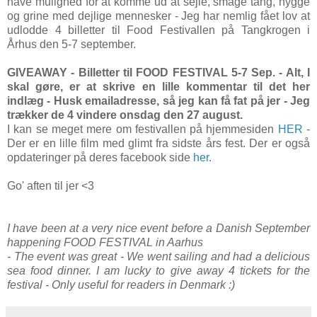
have mulighed for at komme ud at sejle, smage tang, hygge
og grine med dejlige mennesker - Jeg har nemlig fået lov at
udlodde 4 billetter til Food Festivallen på Tangkrogen i
Århus den 5-7 september.
GIVEAWAY - Billetter til FOOD FESTIVAL 5-7 Sep. - Alt, I
skal gøre, er at skrive en lille kommentar til det her
indlæg - Husk emailadresse, så jeg kan få fat på jer - Jeg
trækker de 4 vindere onsdag den 27 august.
I kan se meget mere om festivallen på hjemmesiden
HER
-
Der er en lille film med glimt fra sidste års fest. Der er også
opdateringer på deres facebook side
her
.
Go' aften til jer <3
I have been at a very nice event before a Danish September
happening FOOD FESTIVAL in Aarhus
- The event was great - We went sailing and had a delicious
sea food dinner. I am lucky to give away 4 tickets for the
festival - Only useful for readers in Denmark :)