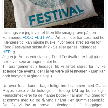
I tirsdags var jeg inviteret til en lille smagsprøve på den
kommende
FOOD FESTIVAL
i Århus. I, der har læst med her
i længere tid, kan måske huske, hvor begejstret jeg var for
Food Festivallen sidste år!? - Se eller gense indlægget
HER
. ;)
Jeg er jo Århus entusiast og Food Festivallen er højt på min
liste over seje arrangementer her.
Til arrangementet i tirsdags fik vi løftet sløret for hvilke
spændende events, der i år vil være på festivallen - Man kan
godt begynde at glæde sig! :)
Ud over fx. at kunne bage luftigt brød sammen med Claus
Meyer, spise vilde hotdogs til Hotdog DM og boltre sig i
Feinschmeckerei fra de mange boder - har man mulighed for
at komme med ud og få vind i håret i en gummispeedbåd.
Det fik vi lov at prøve i tirsdags - 11 blogpiger i