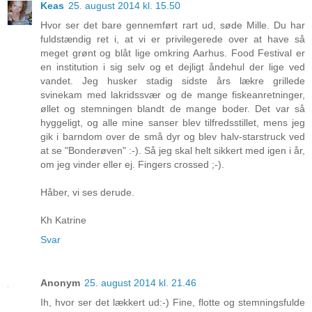
Keas
25. august 2014 kl. 15.50
Hvor ser det bare gennemført rart ud, søde Mille. Du har
fuldstændig ret i, at vi er privilegerede over at have så
meget grønt og blåt lige omkring Aarhus. Food Festival er
en institution i sig selv og et dejligt åndehul der lige ved
vandet. Jeg husker stadig sidste års lækre grillede
svinekam med lakridssvær og de mange fiskeanretninger,
øllet og stemningen blandt de mange boder. Det var så
hyggeligt, og alle mine sanser blev tilfredsstillet, mens jeg
gik i barndom over de små dyr og blev halv-starstruck ved
at se "Bonderøven" :-). Så jeg skal helt sikkert med igen i år,
om jeg vinder eller ej. Fingers crossed ;-).
Håber, vi ses derude.
Kh Katrine
Svar
Anonym
25. august 2014 kl. 21.46
Ih, hvor ser det lækkert ud:-) Fine, flotte og stemningsfulde