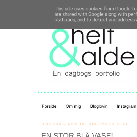
This site uses cookies from Google to 
are shared with Google along with per
statistics, and to detect and address 
Forside
Om mig
Bloglovin
Instagram
TORSDAG DEN 19. DECEMBER 2013
EN STOR BLÅ VASE!