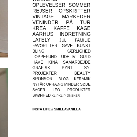
OPLEVELSER
SOMMER
REJSER
OPSKRIFTER
VINTAGE
MARKEDER
VENINDER
PÅ TUR
KREA
KAFFE
KAGE
AARHUS
INDRETNING
LATELY
JUL
FAMILIE
FAVORITTER
GAVE
KUNST
BLING
KÆRLIGHED
LOPPEFUND
UDELIV
GULD
HAVE
KINA
SAMARBEJDE
GRAFISK
PYNT
SY-
PROJEKTER
BEAUTY
SPONSOR
BLOG
KERAMIK
NYTÅR
OPHÆNG
MINDER
SØDE
SAGER
LEO
PRODUKTER
SKØNHED
KLIPKLIP
ØNSKER
INSTA LIFE // SMILLAVANILLA