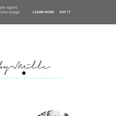
user-agent
erate usage
LEARN MORE
GOT IT