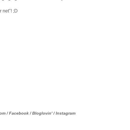
 net"! ;D
rom /
Facebook
/
Bloglovin
' /
Instagram