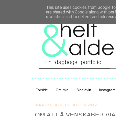
This site uses cookies from Google to 
are shared with Google along with per
statistics, and to detect and address 
Forside
Om mig
Bloglovin
Instagram
ONSDAG DEN 14. MARTS 2012
OM AT FÅ VENSKABER VIA