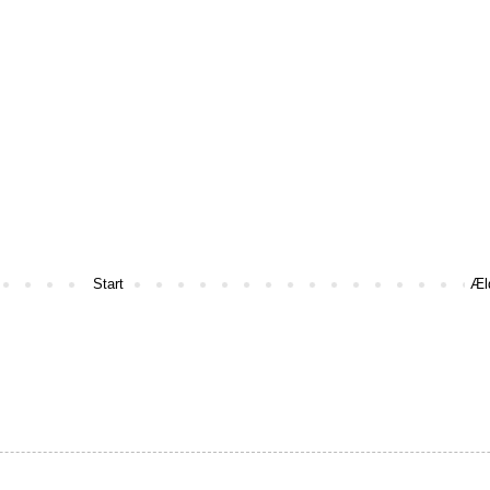
Start
Æl