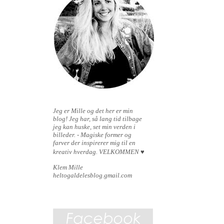
Jeg er Mille og det her er min
blog!
Jeg har, så lang tid tilbage
jeg kan huske, set min verden i
billeder. - Magiske former og
farver der inspirerer mig til en
kreativ hverdag.
VELKOMMEN
♥
Klem Mille
heltogaldelesblog.gmail.com