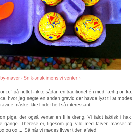
by-maver - Snik-snak imens vi venter ~
once" på nettet - ikke sådan en traditionel én med "ærlig og kær
ce, hvor jeg søgte en anden gravid der havde lyst til at mødes,
avide måske ikke finder helt så interessant.
 pige, der også venter en lille dreng. Vi faldt faktisk i ha
e gange. Therese er, ligesom jeg, vild med farver, masser af
 og og og.... Så når vi mødes flyver tiden afsted.