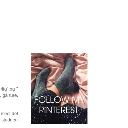
lig" og "
 gå ture,
k med det
 sludder-