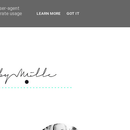
user-agent
erate usage
LEARN MORE
GOT IT