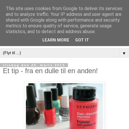
This site uses cookies from Google to deliver its services
and to analyze traffic. Your IP address and user-agent are
shared with Google along with performance and security
metrics to ensure quality of service, generate usage
statistics, and to detect and address abuse.
LEARN MORE
GOT IT
▼
tirsdag den 26. marts 2013
Et tip - fra en dulle til en anden!