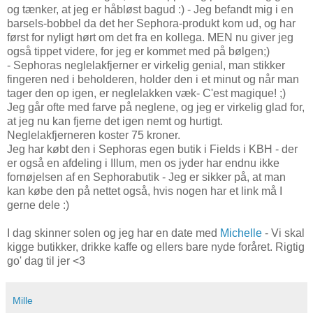
og tænker, at jeg er håbløst bagud :) - Jeg befandt mig i en
barsels-bobbel da det her Sephora-produkt kom ud, og har
først for nyligt hørt om det fra en kollega. MEN nu giver jeg
også tippet videre, for jeg er kommet med på bølgen;)
- Sephoras neglelakfjerner er virkelig genial, man stikker
fingeren ned i beholderen, holder den i et minut og når man
tager den op igen, er neglelakken væk- C'est magique! ;)
Jeg går ofte med farve på neglene, og jeg er virkelig glad for,
at jeg nu kan fjerne det igen nemt og hurtigt.
Neglelakfjerneren koster 75 kroner.
Jeg har købt den i Sephoras egen butik i Fields i KBH - der
er også en afdeling i Illum, men os jyder har endnu ikke
fornøjelsen af en Sephorabutik - Jeg er sikker på, at man
kan købe den på nettet også, hvis nogen har et link må I
gerne dele :)
I dag skinner solen og jeg har en date med
Michelle
- Vi skal
kigge butikker, drikke kaffe og ellers bare nyde foråret. Rigtig
go' dag til jer <3
Mille