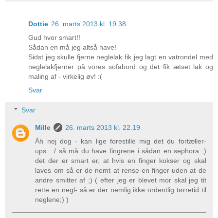
Dottie
26. marts 2013 kl. 19.38
Gud hvor smart!!
Sådan en må jeg altså have!
Sidst jeg skulle fjerne neglelak fik jeg lagt en vatrondel med
neglelakfjerner på vores sofabord og det fik ætset lak og
maling af - virkelig øv! :(
Svar
Svar
Mille
26. marts 2013 kl. 22.19
Åh nej dog - kan lige forestille mig det du fortæller-
ups...:/ så må du have fingrene i sådan en sephora ;)
det der er smart er, at hvis en finger kokser og skal
laves om så er de nemt at rense en finger uden at de
andre smitter af ;) ( efter jeg er blevet mor skal jeg tit
rette en negl- så er der nemlig ikke ordentlig tørretid til
neglene;) )