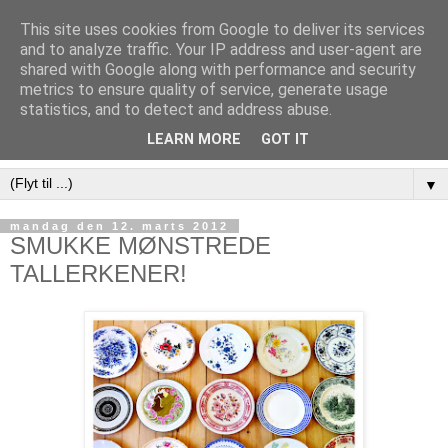
This site uses cookies from Google to deliver its services
and to analyze traffic. Your IP address and user-agent are
shared with Google along with performance and security
metrics to ensure quality of service, generate usage
statistics, and to detect and address abuse.
LEARN MORE
GOT IT
▼
mandag den 12. marts 2012
SMUKKE MØNSTREDE
TALLERKENER!